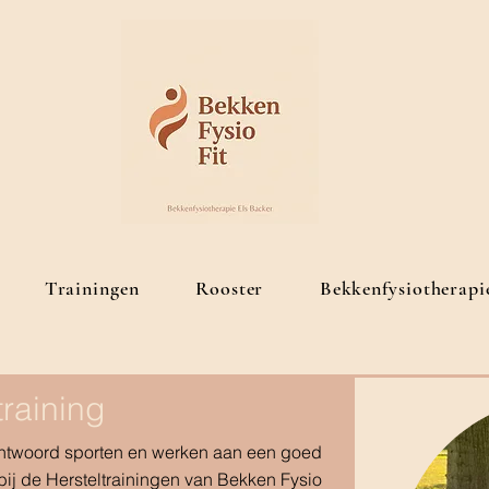
Trainingen
Rooster
Bekkenfysiotherapi
aining
erantwoord sporten en werken aan een goed
 bij de Hersteltrainingen van Bekken Fysio