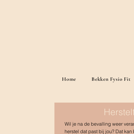
Home
Bekken Fysio Fit
Hersteltr
​​Wil je na de bevalling weer v
herstel dat past bij jou? Dat kan